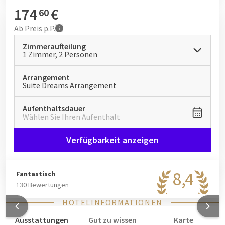
Ausstattung machen diese Suiten zum idealen Ort für einen
174
€
60
romantischen Kurzurlaub auf Texel.
Ab
Preis p.P.
Zimmeraufteilung
1 Zimmer, 2 Personen
Arrangement
Suite Dreams Arrangement
Aufenthaltsdauer
Wählen Sie Ihren Aufenthalt
Verfügbarkeit anzeigen
8,4
Fantastisch
130 Bewertungen
HOTELINFORMATIONEN
Ausstattungen
Gut zu wissen
Karte