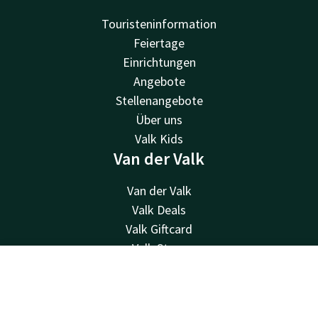
Touristeninformation
Feiertage
Einrichtungen
Angebote
Stellenangebote
Über uns
Valk Kids
Van der Valk
Van der Valk
Valk Deals
Valk Giftcard
Valk Store
Valk Business
Kontakt
Account
DE
Valk Life
Newsletter
Jetzt buchen