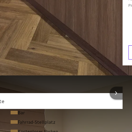
P
sonen bietet viel Platz. Es verfügt über ein separates
Flachbildfernseher, einen separaten Esstisch und eine
r ist mit Dusche, Waschbecken und WC ausgestattet.
LAGE
sich in der Apartmentanlage neben dem Hotel, am Rande
m Hotel wurde auch in diesem gemütlichen Apartment
Valk-Feeling und gleichzeitig die praktischen Vorteile einer
tattung des Apartments für 2 Personen können Sie die
kostenlos nutzen. Sie haben keine Lust zu kochen? Dann
F
er Valk Hotel Texel – De Koog. Wir freuen uns, Sie zum
1
rfen.
NFORMATIONEN
te
und Nacht) im Apartment willkommen. Bitte geben Sie dies
ne Betten und Handtücher sind inklusive. Küchentücher sind
Bar
t gestattet. Es gibt keine Klimaanlage. Auf Anfrage kann ein
Fahrrad-Stellplatz
 wenden Sie sich diesbezüglich an unsere Rezeption.
Kostenloses Parken