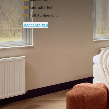
NICHT INBEGRIFFEN:
Die Kurtaxe (pppn) ist zusät
Fahrradverleih
RESERVIERUNG STORNIEREN?
Für unsere Hotela
Rollstuhlgerecht
für die Hotelzimmer.
Mehr anzeigen