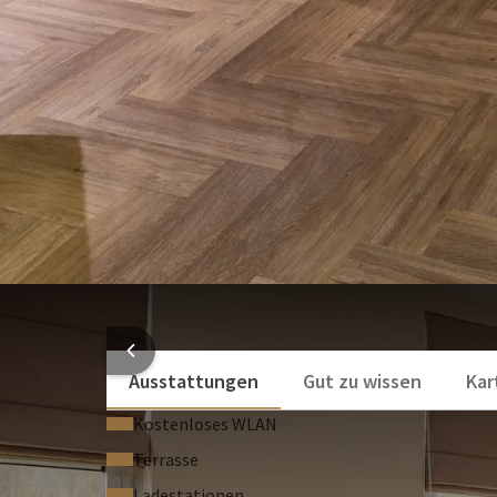
Das 40 Quadratmeter große Hotelapartment für 2 Per
Schlafzimmer mit Doppelbett, ein Wohnzimmer mit 
offene Küche mit diversen Geräten. Das Badezimme
UND AUSSTATTUNG
Das Hotelapartment befindet 
des Dennenbos. Der gleiche Einrichtungsstil wie i
fortgeführt. Genießen Sie das authentische Van der 
Wohnung.
ZUSÄTZLICHE AUSSTATTUNG
Zusätzlich zur Auss
Parkplätze des Van der Valk Hotel Texel – De Koog 
reservieren Sie einen Tisch im Restaurant des Van d
Frühstück, Mittag- und Abendessen begrüßen zu dü
HOTELI
GUT ZU WISSEN
Ausstattungen
Gut zu wissen
Kar
Ein Hund ist gegen eine Gebühr (15,00 € pro Hund 
bei der Buchung an. Reinigung, Bettwäsche, bezoge
Kostenloses WLAN
nicht verfügbar. Rauchen ist in den Apartments nich
Terrasse
Babybett im Wohnzimmer aufgestellt werden. Bitte
Ladestationen