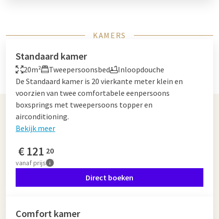
KAMERS
Standaard kamer
20m²
Tweepersoonsbed
Inloopdouche
De Standaard kamer is 20 vierkante meter klein en
voorzien van twee comfortabele eenpersoons
boxsprings met tweepersoons topper en
airconditioning.
Bekijk meer
€
121
20
vanaf
prijs
Direct boeken
Comfort kamer