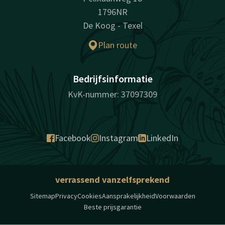
1796NR
De Koog - Texel
Plan route
Bedrijfsinformatie
KvK-nummer: 37097309
Facebook
Instagram
LinkedIn
verrassend vanzelfsprekend
Sitemap
Privacy
Cookies
Aansprakelijkheid
Voorwaarden
Beste prijsgarantie