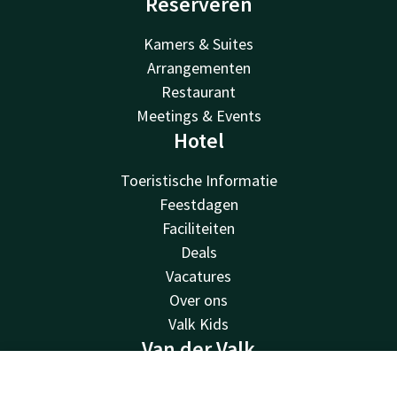
Reserveren
Kamers & Suites
Arrangementen
Restaurant
Meetings & Events
Hotel
Toeristische Informatie
Feestdagen
Faciliteiten
Deals
Vacatures
Over ons
Valk Kids
Van der Valk
Van der Valk
Contact
Account
NL