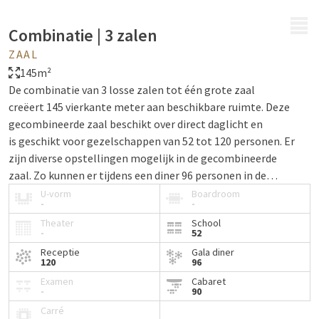
MENU
Combinatie | 3 zalen
ZAAL
145m²
De combinatie van 3 losse zalen tot één grote zaal
creëert 145 vierkante meter aan beschikbare ruimte. Deze
gecombineerde zaal beschikt over direct daglicht en
is geschikt voor gezelschappen van 52 tot 120 personen. Er
zijn diverse opstellingen mogelijk in de gecombineerde
zaal. Zo kunnen er tijdens een diner 96 personen in de
zaal plaatsnemen.
U-vorm
Boardroom
-
-
Theater
School
-
52
Receptie
Gala diner
120
96
Examen
Cabaret
-
90
Carré