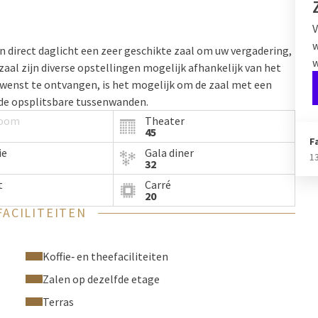
V
w
n direct daglicht een zeer geschikte zaal om uw vergadering,
w
 zaal zijn diverse opstellingen mogelijk afhankelijk van het
wenst te ontvangen, is het mogelijk om de zaal met een
 de opsplitsbare tussenwanden.
room
Theater
45
F
ie
Gala diner
1
32
t
Carré
20
FACILITEITEN
Koffie‑ en theefaciliteiten
Zalen op dezelfde etage
Terras