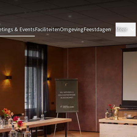
tings & Events
Faciliteiten
Omgeving
Feestdagen
Meer