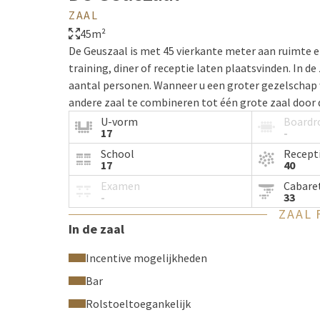
ZAAL
45m²
De Geuszaal is met 45 vierkante meter aan ruimte e
training, diner of receptie laten plaatsvinden. In de
aantal personen. Wanneer u een groter gezelschap 
andere zaal te combineren tot één grote zaal door
U-vorm
Board
17
-
School
Recept
17
40
Examen
Cabare
-
33
ZAAL 
In de zaal
Incentive mogelijkheden
Bar
Rolstoeltoegankelijk