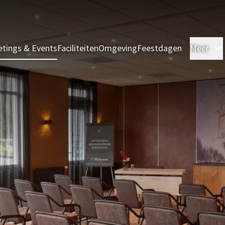
tings & Events
Faciliteiten
Omgeving
Feestdagen
Meer