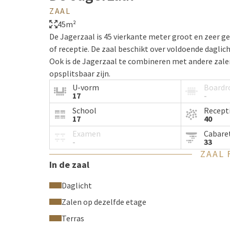
ZAAL
45m²
De Jagerzaal is 45 vierkante meter groot en zeer ge
of receptie. De zaal beschikt over voldoende daglic
Ook is de Jagerzaal te combineren met andere zal
opsplitsbaar zijn.
U-vorm
Board
17
-
School
Recept
17
40
Examen
Cabare
-
33
ZAAL 
In de zaal
Daglicht
Zalen op dezelfde etage
Terras