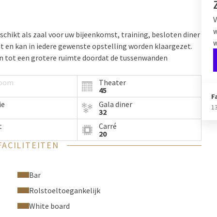
V
w
schikt als zaal voor uw bijeenkomst, training, besloten diner
w
ht en kan in iedere gewenste opstelling worden klaargezet.
en tot een grotere ruimte doordat de tussenwanden
room
Theater
45
F
ie
Gala diner
1
32
t
Carré
20
FACILITEITEN
Bar
Rolstoeltoegankelijk
White board