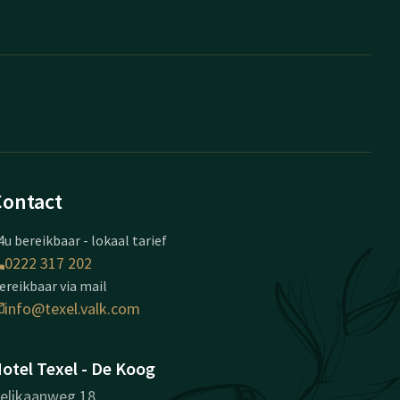
Contact
4u bereikbaar - lokaal tarief
0222 317 202
ereikbaar via mail
info@texel.valk.com
otel Texel - De Koog
elikaanweg 18