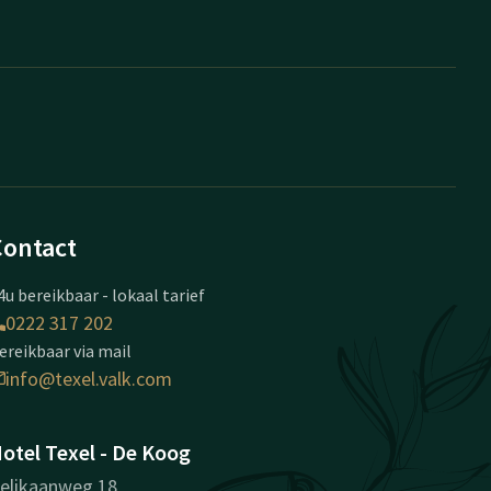
Contact
4u bereikbaar - lokaal tarief
0222 317 202
ereikbaar via mail
info@texel.valk.com
otel Texel - De Koog
elikaanweg 18