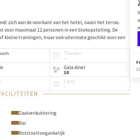
V
w
dt zich aan de voorkant van het hotel, naast het terras.
w
kt voor maximaal 12 personen in een blokopstelling. De
 of kleine trainingen, maar ook uitermate geschikt voor een
room
Theater
-
F
ie
Gala diner
1
10
t
Carré
-
FACILITEITEN
Zaalverduistering
Bar
Rolstoeltoegankelijk