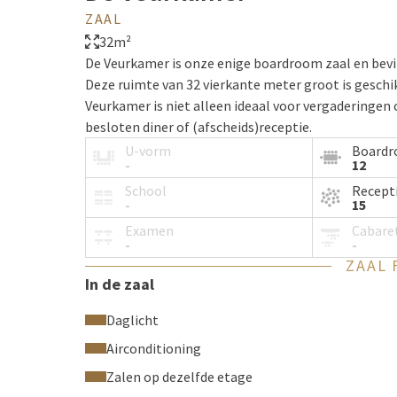
ZAAL
32m²
De Veurkamer is onze enige boardroom zaal en bevin
Deze ruimte van 32 vierkante meter groot is geschi
Veurkamer is niet alleen ideaal voor vergaderingen
besloten diner of (afscheids)receptie.
U-vorm
Board
-
12
School
Recept
-
15
Examen
Cabare
-
-
ZAAL 
In de zaal
Daglicht
Airconditioning
Zalen op dezelfde etage