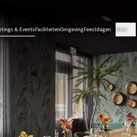
tings & Events
Faciliteiten
Omgeving
Feestdagen
Meer